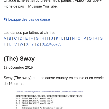
Chaque fiche est structurée en trois parties : Vidéo YouTube +
Fiche de pas + Musique YouTube.
👣 Lexique des pas de danse
Les danses par lettres et chiffres
A
|
B
|
C
|
D
|
E
|
F
|
G
|
H
|
I
|
J
|
K
|
L
|
M
|
N
|
O
|
P
|
Q
|
R
|
S
|
T
|
U
|
V
|
W
|
X
|
Y
|
Z
|
0123456789
(The) Sway
17 décembre 2015
Sway (The sway) est une danse country en couple et en cercle
de 16 temps.