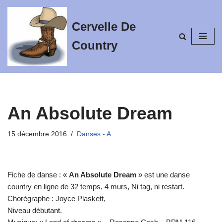
Cervelle De
Aller
au
Country
contenu
An Absolute Dream
15 décembre 2016
Danses - A
Fiche de danse : «
An Absolute Dream
» est une danse
country en ligne de 32 temps, 4 murs, Ni tag, ni restart.
Chorégraphe : Joyce Plaskett,
Niveau débutant.