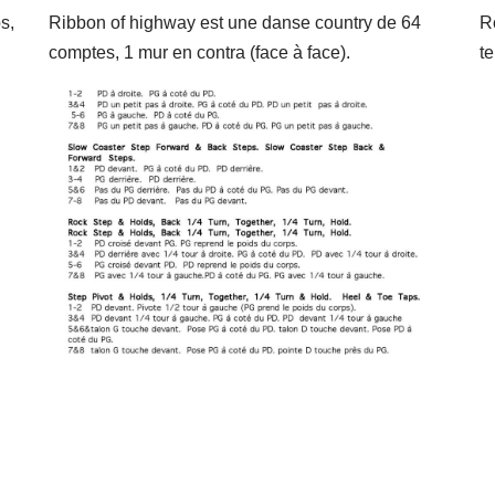
s,
Ribbon of highway est une danse country de 64
R
comptes, 1 mur en contra (face à face).
t