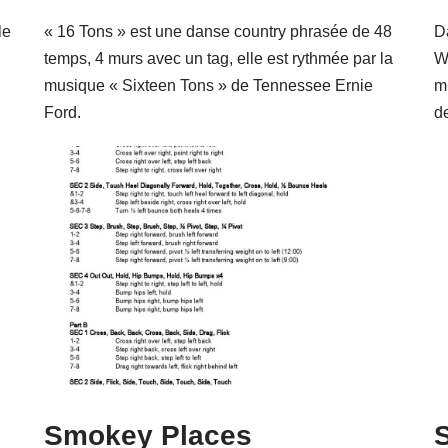
le
« 16 Tons » est une danse country phrasée de 48
D
temps, 4 murs avec un tag, elle est rythmée par la
W
musique « Sixteen Tons » de Tennessee Ernie
m
Ford.
d
Smokey Places