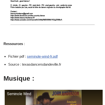
Ressources
:
Fichier pdf :
seminole-wind-fr.pdf
Source : texasdancersdandeville.fr
Musique :
Seminole Wind