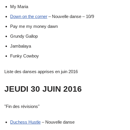
My Maria
Down on the corner
–
Nouvelle danse
– 10/9
Pay me my money dawn
Grundy Gallop
Jambalaya
Funky Cowboy
Liste des danses apprises en juin 2016
JEUDI 30 JUIN 2016
Fin des révisions
Duchess Hustle
–
Nouvelle danse