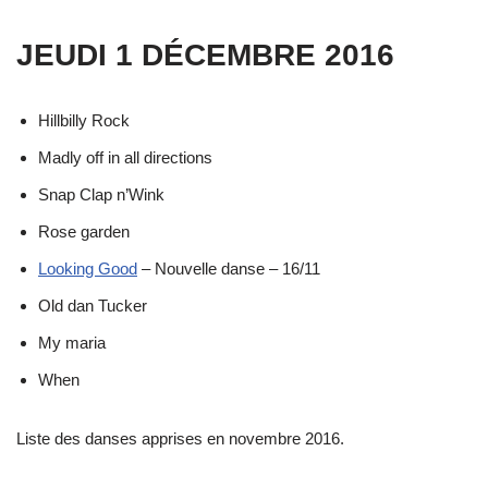
JEUDI 1 DÉCEMBRE 2016
Hillbilly Rock
Madly off in all directions
Snap Clap n’Wink
Rose garden
Looking Good
–
Nouvelle danse
– 16/11
Old dan Tucker
My maria
When
Liste des danses apprises en novembre 2016.