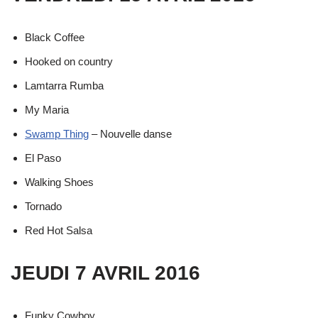
Black Coffee
Hooked on country
Lamtarra Rumba
My Maria
Swamp Thing
–
Nouvelle danse
El Paso
Walking Shoes
Tornado
Red Hot Salsa
JEUDI 7 AVRIL 2016
Funky Cowboy