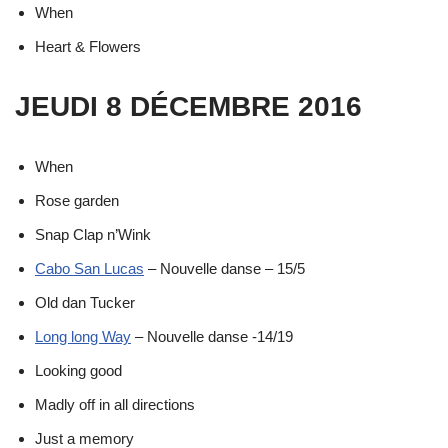
When
Heart & Flowers
JEUDI 8 DÉCEMBRE 2016
When
Rose garden
Snap Clap n’Wink
Cabo San Lucas
–
Nouvelle danse
– 15/5
Old dan Tucker
Long long Way
–
Nouvelle danse
-14/19
Looking good
Madly off in all directions
Just a memory