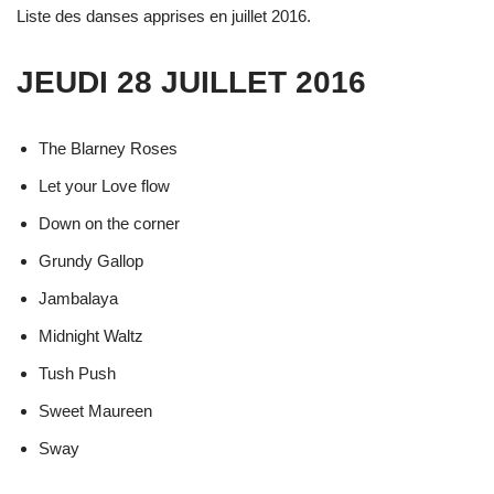
Liste des danses apprises en juillet 2016.
JEUDI 28 JUILLET 2016
The Blarney Roses
Let your Love flow
Down on the corner
Grundy Gallop
Jambalaya
Midnight Waltz
Tush Push
Sweet Maureen
Sway