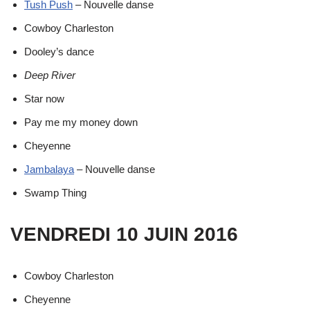
Tush Push
–
Nouvelle danse
Cowboy Charleston
Dooley’s dance
Deep River
Star now
Pay me my money down
Cheyenne
Jambalaya
–
Nouvelle danse
Swamp Thing
VENDREDI 10 JUIN 2016
Cowboy Charleston
Cheyenne