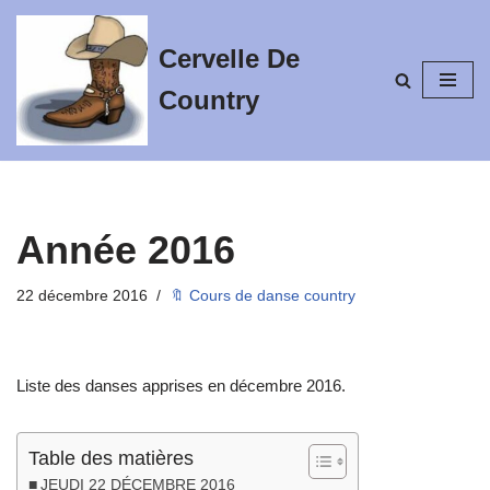
Cervelle De
Aller
au
Country
contenu
Année 2016
22 décembre 2016
🔖 Cours de danse country
Liste des danses apprises en décembre 2016.
Table des matières
JEUDI 22 DÉCEMBRE 2016