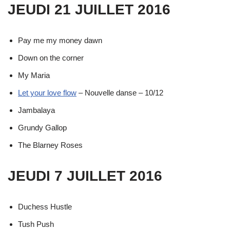
JEUDI 21 JUILLET 2016
Pay me my money dawn
Down on the corner
My Maria
Let your love flow
–
Nouvelle danse
– 10/12
Jambalaya
Grundy Gallop
The Blarney Roses
JEUDI 7 JUILLET 2016
Duchess Hustle
Tush Push