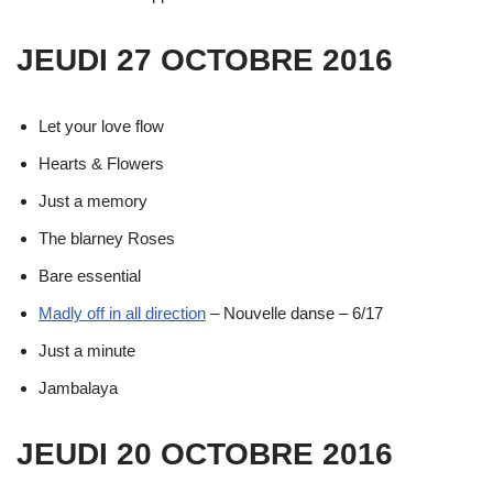
JEUDI 27 OCTOBRE 2016
Let your love flow
Hearts & Flowers
Just a memory
The blarney Roses
Bare essential
Madly off in all direction
–
Nouvelle danse
– 6/17
Just a minute
Jambalaya
JEUDI 20 OCTOBRE 2016