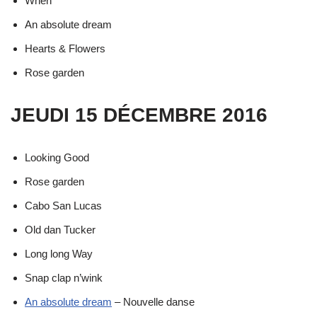
When
An absolute dream
Hearts & Flowers
Rose garden
JEUDI 15 DÉCEMBRE 2016
Looking Good
Rose garden
Cabo San Lucas
Old dan Tucker
Long long Way
Snap clap n’wink
An absolute dream
–
Nouvelle danse