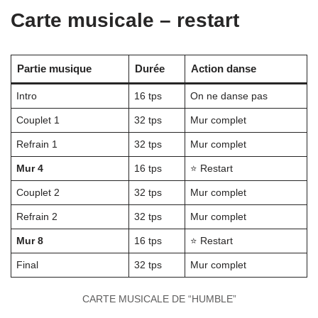
Carte musicale – restart
Partie musique
Durée
Action danse
Intro
16 tps
On ne danse pas
Couplet 1
32 tps
Mur complet
Refrain 1
32 tps
Mur complet
Mur 4
16 tps
⭐ Restart
Couplet 2
32 tps
Mur complet
Refrain 2
32 tps
Mur complet
Mur 8
16 tps
⭐ Restart
Final
32 tps
Mur complet
CARTE MUSICALE DE “HUMBLE”