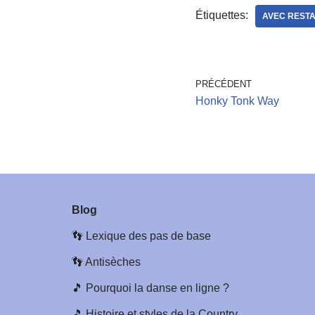
Étiquettes:
AVEC RESTA
PRÉCÉDENT
Honky Tonk Way
Blog
👣
Lexique des pas de base
👣
Antisèches
🎵
Pourquoi la danse en ligne ?
🎵
Histoire et styles de la Country