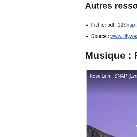
Autres ress
Fichier pdf :
12Snap-
Source :
www.lillywes
Musique :
Rosa Linn - SNAP (Lyr