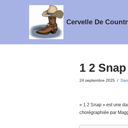
Aller
Cervelle De Countr
au
contenu
1 2 Snap
24 septembre 2025
Dan
« 1 2 Snap » est une dan
chorégraphiée par Magg