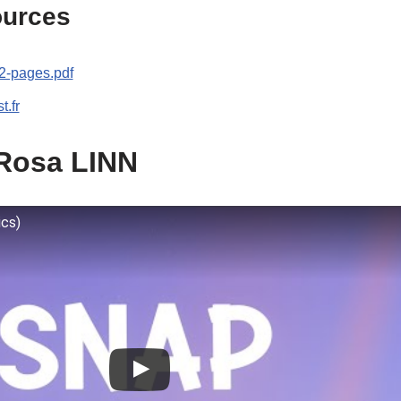
ources
2-pages.pdf
t.fr
 Rosa LINN
ics)