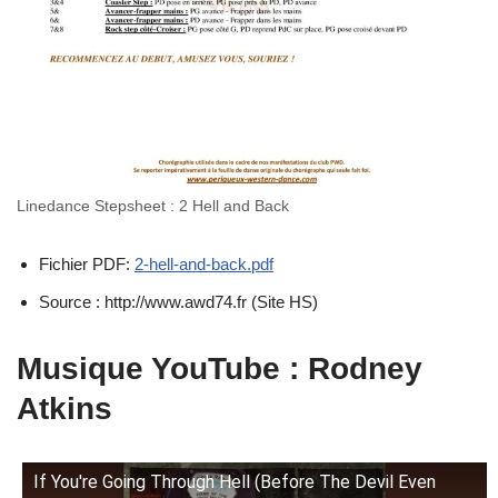
Linedance Stepsheet : 2 Hell and Back
Fichier PDF:
2-hell-and-back.pdf
Source : http://www.awd74.fr (Site HS)
Musique YouTube : Rodney
Atkins
If You're Going Through Hell (Before The Devil Even