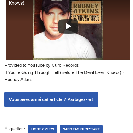
Knows)
Provided to YouTube by Curb Records
If You’re Going Through Hell (Before The Devil Even Knows) ·
Rodney Atkins
Vous avez aimé cet article ? Partagez-le !
Étiquettes:
LIGNE 2 MURS
SANS TAG NI RESTART