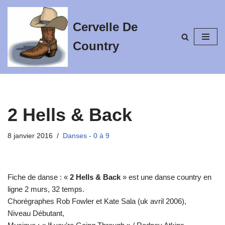
Cervelle De
Aller
au
Country
contenu
2 Hells & Back
8 janvier 2016
Danses - 0 à 9
Fiche de danse : «
2 Hells & Back
» est une danse country en
ligne 2 murs, 32 temps.
Chorégraphes Rob Fowler et Kate Sala (uk avril 2006),
Niveau Débutant,