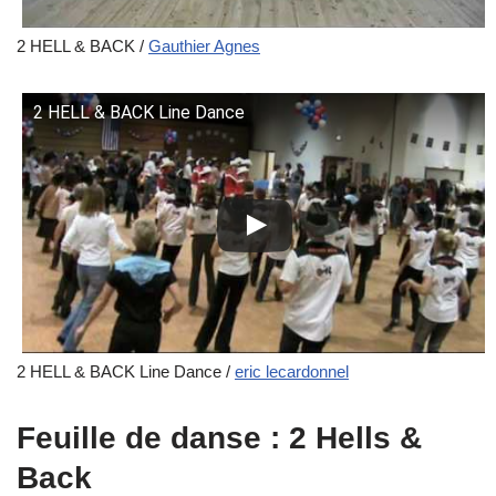
2 HELL & BACK /
Gauthier Agnes
2 HELL & BACK Line Dance
2 HELL & BACK Line Dance /
eric lecardonnel
Feuille de danse : 2 Hells &
Back