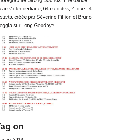
horégraphie Strong Bounds : line dance
ovice/intermédiaire, 64 comptes, 2 murs, 4
starts, créée par Séverine Fillion et Bruno
oggia sur Long Goodbye.
Tag on
5 mars 2018