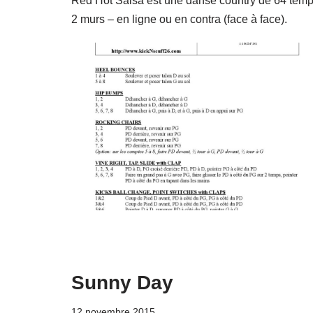
Red Hot Salsa est une danse country de 64 temp
2 murs – en ligne ou en contra (face à face).
Sunny Day
12 novembre 2015