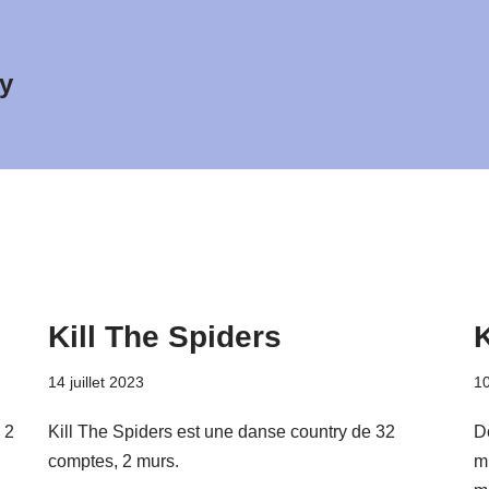
y
Kill The Spiders
14 juillet 2023
10
 2
Kill The Spiders est une danse country de 32
D
comptes, 2 murs.
m