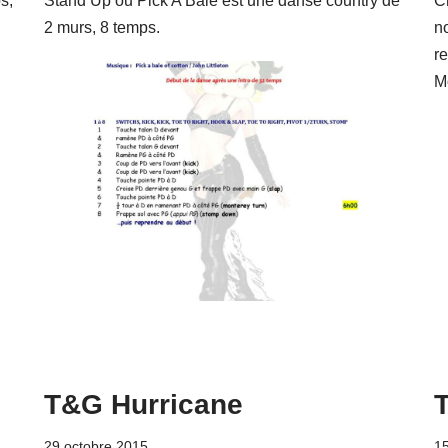
s,
Stand Up ou Pick A Bale est une danse country de
C
2 murs, 8 temps.
n
re
M
T&G Hurricane
29 octobre 2015
1