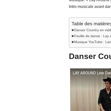
Intro musicale avant da
Table des matière
Danser Country en vid
Feuille de danse : Lay
Musique YouTube : Lar
Danser Cou
LAY AROUND Line Dan