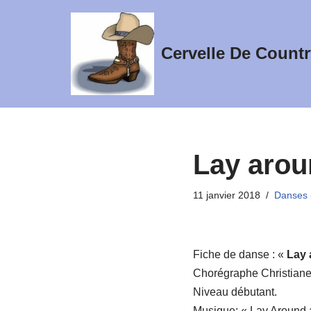
Aller
Cervelle De Countr
au
contenu
Lay arou
11 janvier 2018
Danses 
Fiche de danse : «
Lay 
Chorégraphe Christiane 
Niveau débutant.
Musique: « Lay Around 