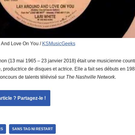
d And Love On You /
KSMusicGeeks
on (13 mai 1965 – 23 janvier 2018) était une musicienne count
 productrice de disques et actrice. Elle a fait ses débuts en 19
concours de talents télévisé sur
The Nashville Network
.
ticle ? Partagez-le !
RS
SANS TAG NI RESTART