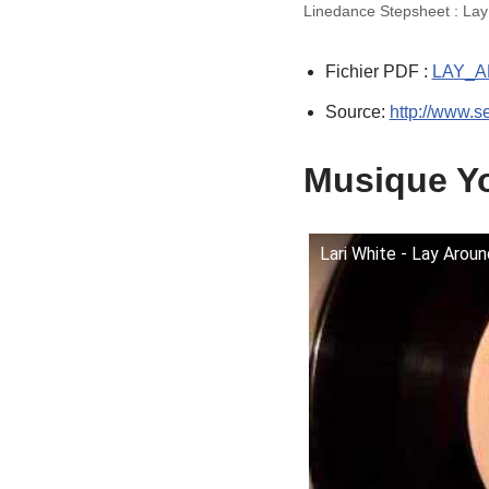
Linedance Stepsheet : Lay
Fichier PDF :
LAY_A
Source:
http://www.s
Musique Yo
Lari White - Lay Arou