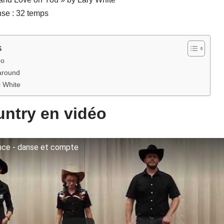
nse : 32 temps
s
éo
 around
i White
ntry en vidéo
ce - danse et compte