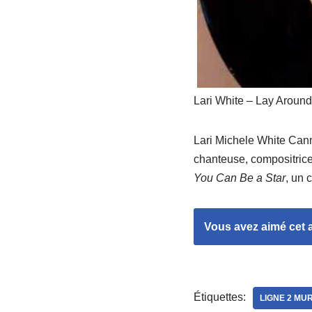
Lari White – Lay Aroun
Lari Michele White Cann
chanteuse, compositrice,
You Can Be a Star
, un 
Vous avez aimé cet ar
Étiquettes:
LIGNE 2 MU