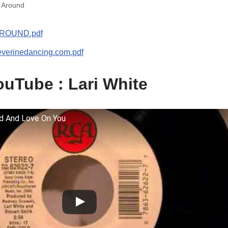
 Around
ROUND.pdf
everinedancing.com.pdf
uTube : Lari White
nd And Love On You