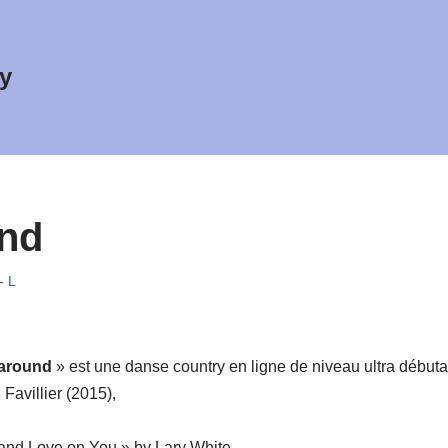
y
nd
- L
around
» est une danse country en ligne de niveau ultra débuta
Favillier (2015),
and Love on You » by Lary White