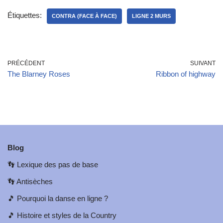
Étiquettes:
CONTRA (FACE À FACE)
LIGNE 2 MURS
PRÉCÉDENT
SUIVANT
The Blarney Roses
Ribbon of highway
Blog
👣
Lexique des pas de base
👣
Antisèches
🎵
Pourquoi la danse en ligne ?
🎵
Histoire et styles de la Country