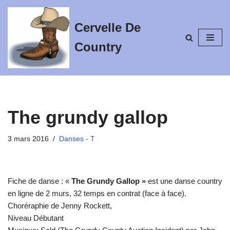
Cervelle De
Aller
au
Country
contenu
The grundy gallop
3 mars 2016
Danses - T
Fiche de danse : «
The Grundy Gallop »
est une danse country
en ligne de 2 murs, 32 temps en contrat (face à face).
Choréraphie de Jenny Rockett,
Niveau Débutant