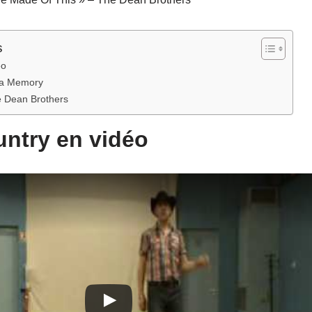
s
éo
t a Memory
 Dean Brothers
ntry en vidéo