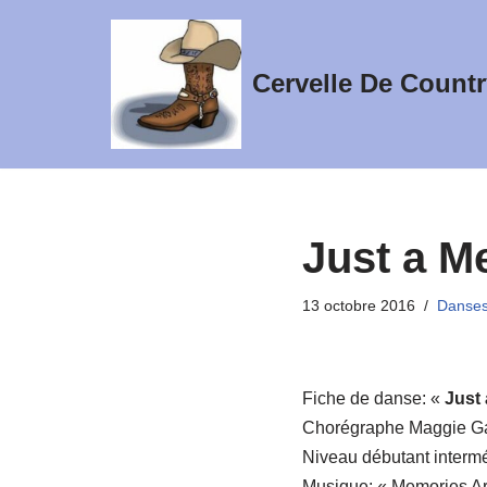
Aller
Cervelle De Countr
au
contenu
Just a 
13 octobre 2016
Danses
Fiche de danse: «
Just
Chorégraphe Maggie Ga
Niveau débutant intermé
Musique: « Memories Ar