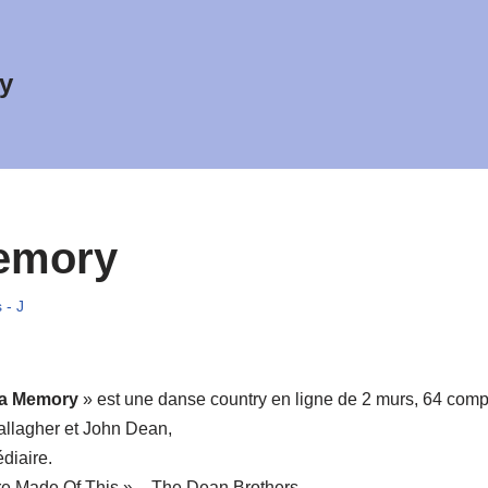
y
Memory
 - J
 a Memory
» est une danse country en ligne de 2 murs, 64 comp
llagher et John Dean,
diaire.
e Made Of This » – The Dean Brothers