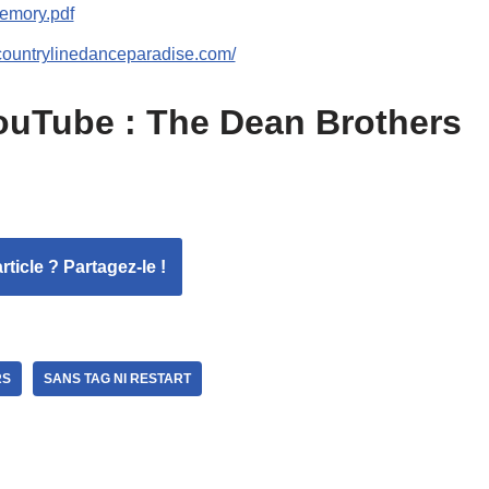
emory.pdf
countrylinedanceparadise.com/
uTube : The Dean Brothers
ticle ? Partagez-le !
RS
SANS TAG NI RESTART