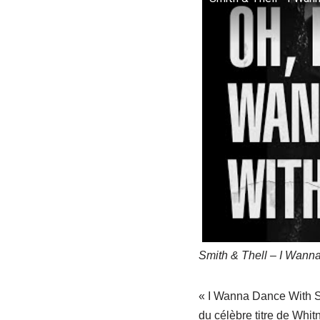
Smith & Thell – I Wann
« I Wanna Dance With S
du célèbre titre de Whit