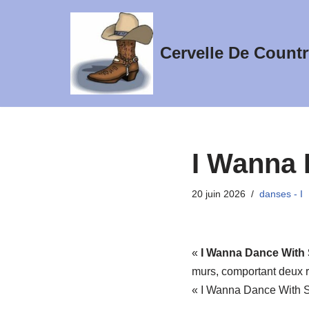
Aller
Cervelle De Countr
au
contenu
I Wanna
20 juin 2026
danses - I
«
I Wanna Dance With
murs, comportant deux r
« I Wanna Dance With S