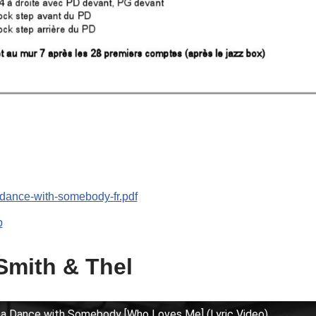
dance-with-somebody-fr.pdf
b
Smith & Thel
nna Dance with Somebody [Who Loves Me] (Lyric Video)