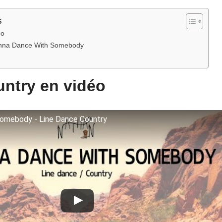
s
éo
Wanna Dance With Somebody
ntry en vidéo
omebody - Line Dance Country