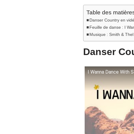
Table des matière
Danser Country en vid
Feuille de danse : I 
Musique : Smith & Thel
Danser Cou
I Wanna Dance With S