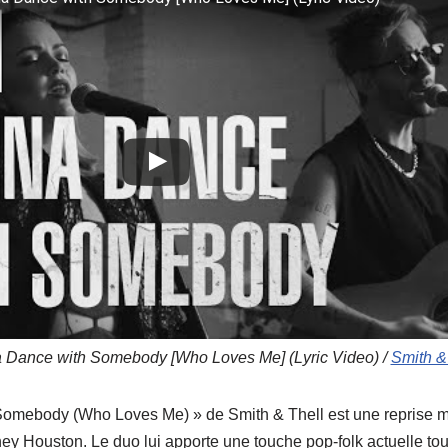
a Dance with Somebody [Who Loves Me] (Lyric Video) /
Smith &
omebody (Who Loves Me) » de Smith & Thell est une reprise m
ney Houston. Le duo lui apporte une touche pop-folk actuelle to