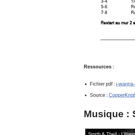
Ressources
:
Fichier pdf :
i-wanna-
Source :
CopperKno
Musique : 
Smith & Thell - I Wa