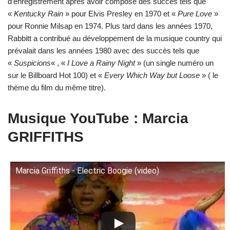
d’enregistrement après avoir composé des succès tels que
«
Kentucky Rain
» pour Elvis Presley en 1970 et «
Pure Love
»
pour Ronnie Milsap en 1974. Plus tard dans les années 1970,
Rabbitt a contribué au développement de la musique country qui
prévalait dans les années 1980 avec des succès tels que
«
Suspicions
« , «
I Love a Rainy Night
» (un single numéro un
sur le Billboard Hot 100) et «
Every Which Way but Loose
» ( le
thème du film du même titre).
Musique YouTube : Marcia
GRIFFITHS
Marcia Griffiths - Electric Boogie (video)