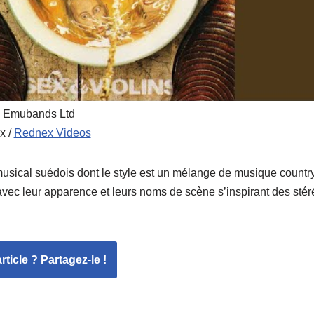
y Emubands Ltd
x /
Rednex Videos
sical suédois dont le style est un mélange de musique country
ec leur apparence et leurs noms de scène s’inspirant des sté
ticle ? Partagez-le !