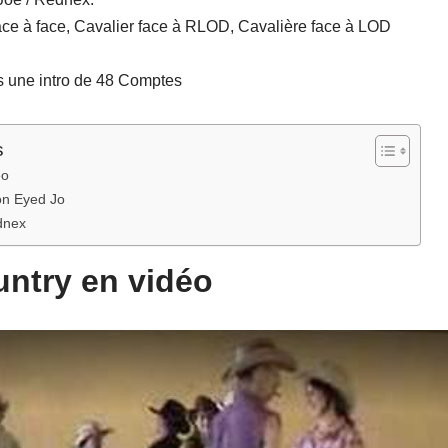
face à face, Cavalier face à RLOD, Cavalière face à LOD
s une intro de 48 Comptes
s
éo
ton Eyed Jo
dnex
ntry en vidéo