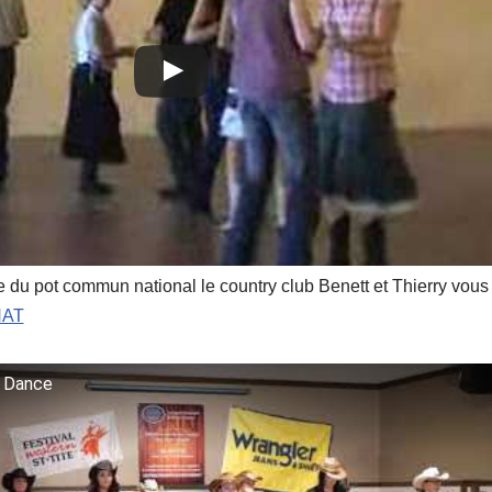
re du pot commun national le country club Benett et Thierry vou
AT
e Dance