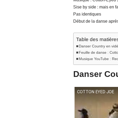
Sise by side : mais en 
Pas identiques
Début de la danse aprè
Table des matière
Danser Country en vid
Feuille de danse : Cot
Musique YouTube : Re
Danser Cou
COTTON EYED JOE