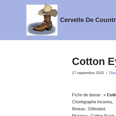
Aller
Cervelle De Countr
au
contenu
Cotton E
17 septembre 2015
Dan
Fiche de danse : «
Cott
Chorégraphe Inconnu,
Niveau : Débutant.
Musique : Cotton-Eyed 