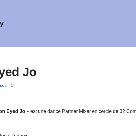
y
yed Jo
ses - C
on Eyed Jo
» est une dance Partner Mixer en cercle de 32 Com
Joe / Rednex.