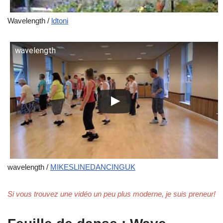
Wavelength /
ldtoni
wavelength
wavelength /
MIKESLINEDANCINGUK
Si vous trouvez une vidéo un peu plus moderne, je suis preneur!