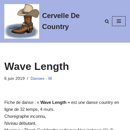
Cervelle De
Aller
au
Country
contenu
Wave Length
6 juin 2019
Danses - W
Fiche de danse : «
Wave Length »
est une danse country en
ligne de 32 temps, 4 murs.
Chorégraphe inconnu,
Niveau débutant,