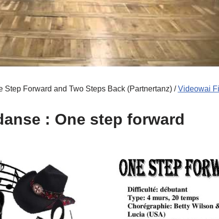
 Step Forward and Two Steps Back (Partnertanz) /
Videowai F
 danse : One step forward