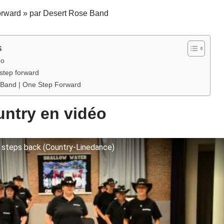
rward » par Desert Rose Band
s
éo
 step forward
 Band | One Step Forward
ntry en vidéo
 steps back (Country-Linedance)