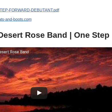
TEP-FORWARD-DEBUTANT.pdf
ats-and-boots.com
Desert Rose Band | One Step
esert Rose Band