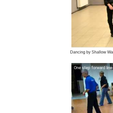
Dancing by Shallow Wat
One step forward line