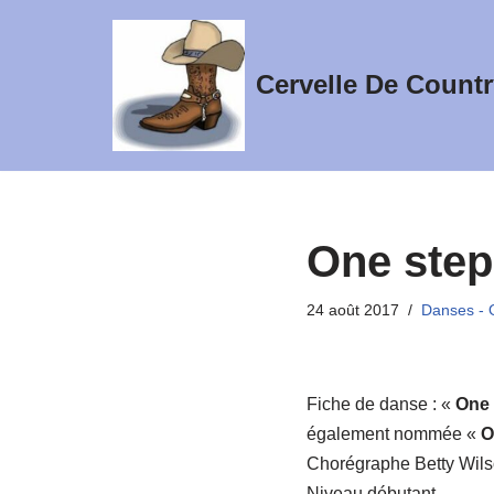
Aller
Cervelle De Countr
au
contenu
One step
24 août 2017
Danses - 
Fiche de danse : «
One 
également nommée «
O
Chorégraphe Betty Wilso
Niveau débutant.