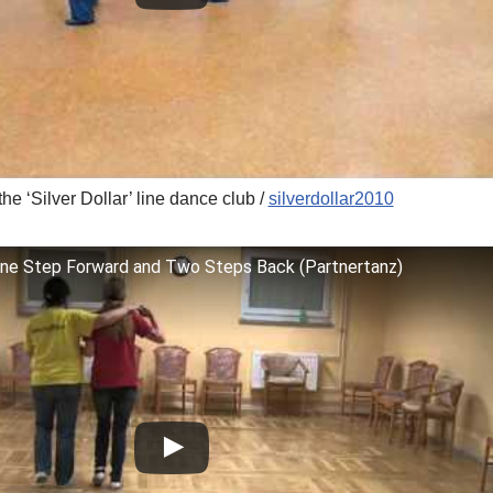
e ‘Silver Dollar’ line dance club /
silverdollar2010
ne Step Forward and Two Steps Back (Partnertanz)