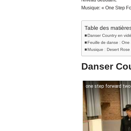
Musique: « One Step Fo
Table des matière
Danser Country en vid
Feuille de danse : One
Musique : Desert Rose
Danser Cou
one step forward two