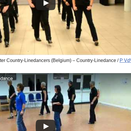
er Country-Linedancers (Belgium) – Country-Linedance /
P Vd
 dance