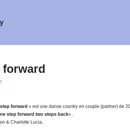
y
 forward
O
step forward
» est une danse country en couple (partner) de 2
ne step forward two steps back
« .
n & Charlotte Lucia,