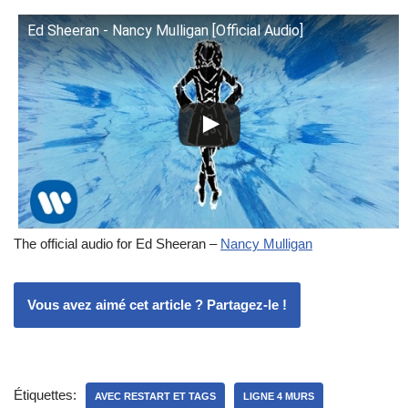
Ed Sheeran - Nancy Mulligan [Official Audio]
The official audio for Ed Sheeran –
Nancy Mulligan
Vous avez aimé cet article ? Partagez-le !
Étiquettes:
AVEC RESTART ET TAGS
LIGNE 4 MURS