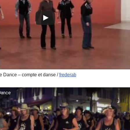
 Dance – compte et danse /
frederab
 Dance