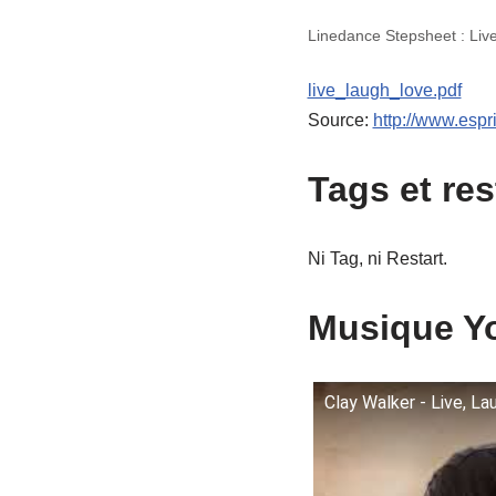
Linedance Stepsheet : Liv
live_laugh_love.pdf
Source:
http://www.espr
Tags et res
Ni Tag, ni Restart.
Musique Yo
Clay Walker - Live, Lau