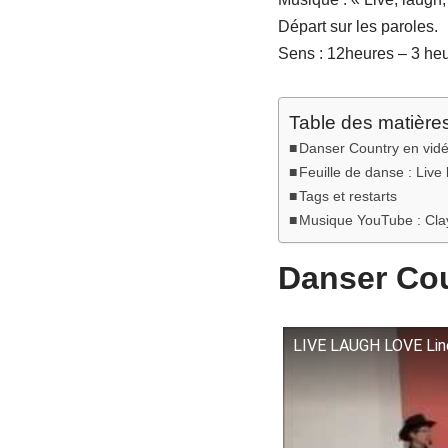
Départ sur les paroles.
Sens : 12heures – 3 he
Table des matière
Danser Country en vid
Feuille de danse : Live
Tags et restarts
Musique YouTube : Cla
Danser Cou
LIVE LAUGH LOVE Lin