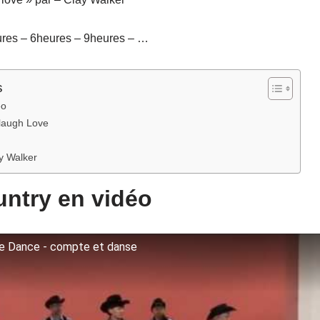
ures – 6heures – 9heures – …
s
éo
 laugh Love
y Walker
ntry en vidéo
e Dance - compte et danse