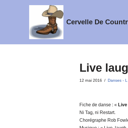
Aller
Cervelle De Countr
au
contenu
Live lau
12 mai 2016
Danses - L
Fiche de danse : «
Live
Ni Tag, ni Restart.
Chorégraphe Rob Fowle
Musique : « Live, laugh,