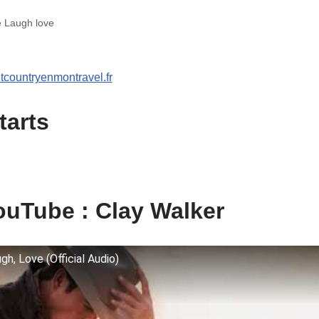
e Laugh love
itcountryenmontravel.fr
tarts
uTube : Clay Walker
gh, Love (Official Audio)