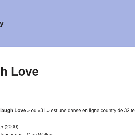
y
gh Love
 laugh Love
» ou «3 L» est une danse en ligne country de 32 te
r (2000)
 love » par – Clay Walker