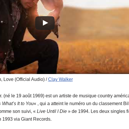
, Love (Official Audio) /
Clay Walker
. (né le 19 août 1969) est un artiste de musique country américai
«
What’s It to You
« , qui a atteint le numéro un du classement Bi
comme son suivi, «
Live Until I Die
» de 1994. Les deux singles fi
n 1993 via Giant Records.