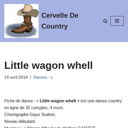
Cervelle De
Aller
au
Country
contenu
Little wagon whell
19 avril 2018
Danses - L
Fiche de danse : «
Little wagon whell
» est une danse country
en ligne de 32 comptes, 4 murs.
Chorégraphe Gaye Teather,
Niveau débutant.