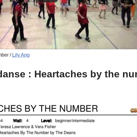
ber /
Lily Ang
 danse : Heartaches by the n