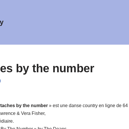
y
es by the number
H
taches by the number
» est une danse country en ligne de 64
wrence & Vera Fisher,
diaire.
s By The Number » by The Deans.