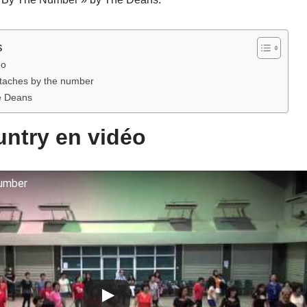
s
éo
rtaches by the number
e Deans
ntry en vidéo
umber