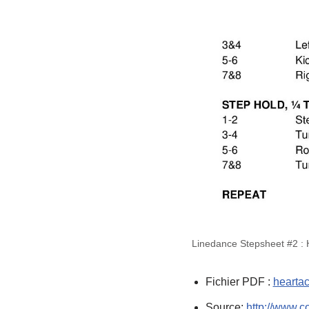
Linedance Stepsheet #2 :
Fichier PDF :
hearta
Source:
http://www.c