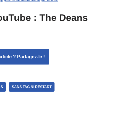
ouTube : The Deans
ticle ? Partagez-le !
RS
SANS TAG NI RESTART