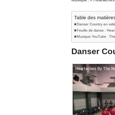
Table des matière
Danser Country en vid
Feuille de danse : Hea
Musique YouTube : Th
Danser Cou
Heartaches By The N