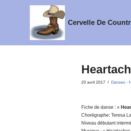
Aller
Cervelle De Countr
au
contenu
Heartach
20 avril 2017
Danses - 
Fiche de danse : «
Hear
Chorégraphe: Teresa La
Niveau débutant intermé
Musique : « Heartache