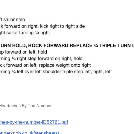
 Heartaches By The Number
ches-by-the-number-ID52761.pdf
opperknob.co.uk/stepsheets/