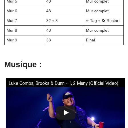
Mur 5
48
Mur complet
Mur 6
48
Mur complet
Mur 7
32 + 8
⭐ Tag + 🔁 Restart
Mur 8
48
Mur complet
Mur 9
38
Final
Musique :
Luke Combs, Brooks & Dunn - 1, 2 Many (Official Video)