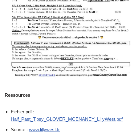
Ressources
:
Fichier pdf :
Half_Past_Tipsy_GLOVER_MCENANEY_LillyWest.pdf
Source :
www.lillywest.fr