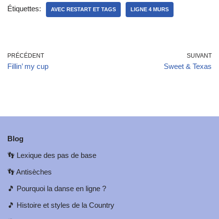
Étiquettes:
AVEC RESTART ET TAGS
LIGNE 4 MURS
PRÉCÉDENT
SUIVANT
Fillin’ my cup
Sweet & Texas
Blog
👣
Lexique des pas de base
👣
Antisèches
🎵
Pourquoi la danse en ligne ?
🎵
Histoire et styles de la Country