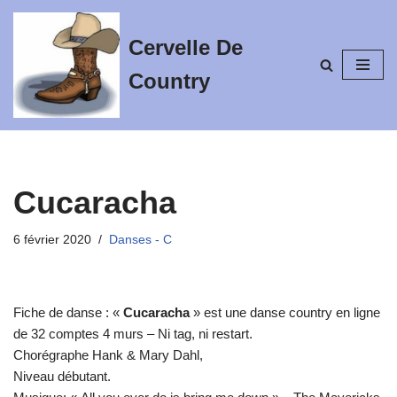
Cervelle De
Aller
au
Country
contenu
Cucaracha
6 février 2020
Danses - C
Fiche de danse : «
Cucaracha
» est une danse country en ligne
de 32 comptes 4 murs – Ni tag, ni restart.
Chorégraphe Hank & Mary Dahl,
Niveau débutant.