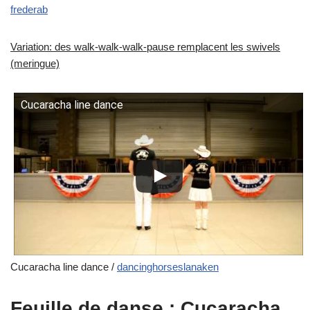
frederab
Variation: des walk-walk-walk-pause remplacent les swivels
(meringue)
Cucaracha line dance
Cucaracha line dance /
dancinghorseslanaken
Feuille de danse : Cucaracha