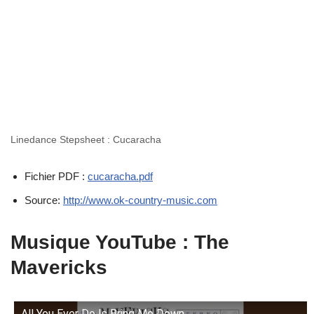
Linedance Stepsheet : Cucaracha
Fichier PDF :
cucaracha.pdf
Source:
http://www.ok-country-music.com
Musique YouTube : The
Mavericks
All You Ever Do Is Bring Me Down