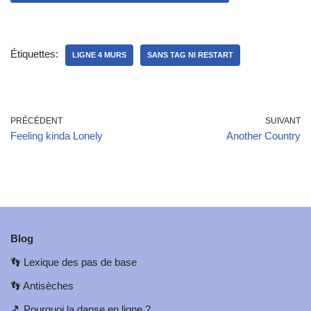
Étiquettes:
LIGNE 4 MURS
SANS TAG NI RESTART
PRÉCÉDENT
SUIVANT
Feeling kinda Lonely
Another Country
Blog
👣
Lexique des pas de base
👣
Antisèches
🎵
Pourquoi la danse en ligne ?