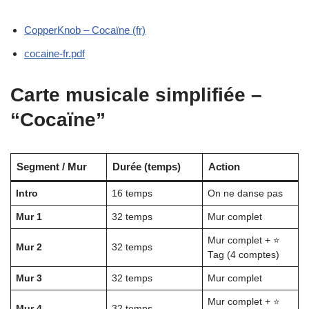
CopperKnob – Cocaïne (fr)
cocaine-fr.pdf
Carte musicale simplifiée –
“Cocaïne”
Segment / Mur
Durée (temps)
Action
Intro
16 temps
On ne danse pas
Mur 1
32 temps
Mur complet
Mur complet + ⭐
Mur 2
32 temps
Tag (4 comptes)
Mur 3
32 temps
Mur complet
Mur complet + ⭐
Mur 4
32 temps