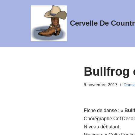
Aller
Cervelle De Countr
au
contenu
Bullfrog
9 novembre 2017
Danse
Fiche de danse : «
Bull
Chorégraphe Cef Decan
Niveau débutant.
Musique: « Gotta Feeli