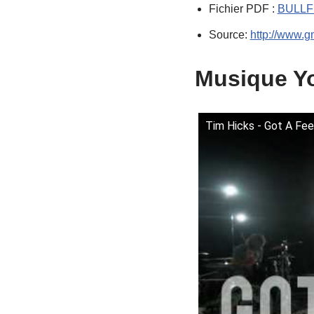
Fichier PDF :
BULLF
Source:
http://www.g
Musique Yo
Tim Hicks - Got A Feeli