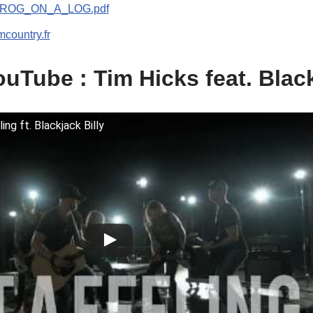
ROG_ON_A_LOG.pdf
mcountry.fr
uTube : Tim Hicks feat. Black
ng ft. Blackjack Billy