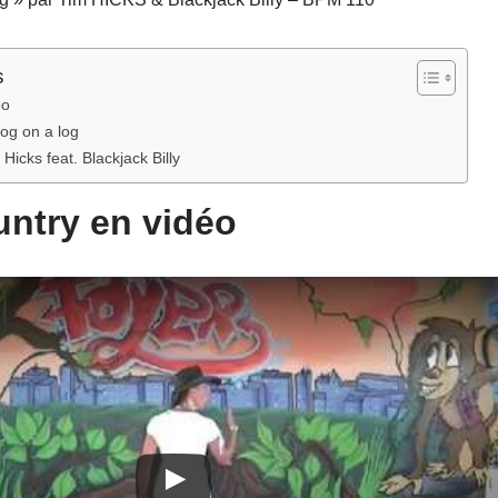
s
éo
rog on a log
icks feat. Blackjack Billy
ntry en vidéo