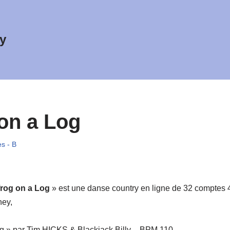
y
 on a Log
s - B
frog on a Log
» est une danse country en ligne de 32 comptes 
ey,
ng » par Tim HICKS & Blackjack Billy – BPM 110