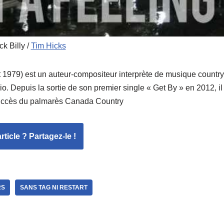
ck Billy /
Tim Hicks
t 1979) est un auteur-compositeur interprète de musique country
io. Depuis la sortie de son premier single « Get By » en 2012, il 
 succès du palmarès Canada Country
ticle ? Partagez-le !
RS
SANS TAG NI RESTART