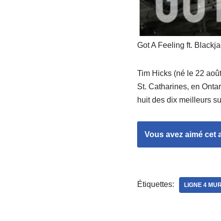
Got A Feeling ft. Blackja
Tim Hicks (né le 22 aoû
St. Catharines, en Ontar
huit des dix meilleurs
Vous avez aimé cet ar
Étiquettes:
LIGNE 4 MU